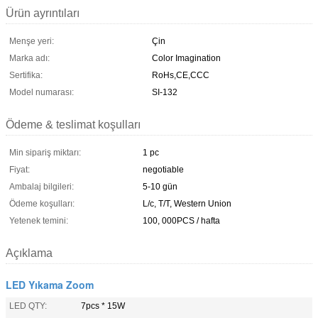
Ürün ayrıntıları
Menşe yeri:
Çin
Marka adı:
Color Imagination
Sertifika:
RoHs,CE,CCC
Model numarası:
SI-132
Ödeme & teslimat koşulları
Min sipariş miktarı:
1 pc
Fiyat:
negotiable
Ambalaj bilgileri:
5-10 gün
Ödeme koşulları:
L/c, T/T, Western Union
Yetenek temini:
100, 000PCS / hafta
Açıklama
LED Yıkama Zoom
LED QTY:
7pcs * 15W