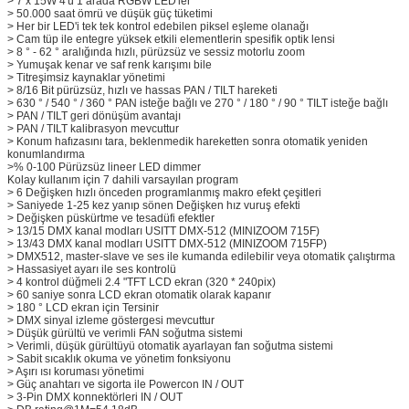
> 7 x 15W 4'ü 1 arada RGBW LED'ler
> 50.000 saat ömrü ve düşük güç tüketimi
> Her bir LED'i tek tek kontrol edebilen piksel eşleme olanağı
> Cam tüp ile entegre yüksek etkili elementlerin spesifik optik lensi
> 8 ° - 62 ° aralığında hızlı, pürüzsüz ve sessiz motorlu zoom
> Yumuşak kenar ve saf renk karışımı bile
> Titreşimsiz kaynaklar yönetimi
> 8/16 Bit pürüzsüz, hızlı ve hassas PAN / TILT hareketi
> 630 ° / 540 ° / 360 ° PAN isteğe bağlı ve 270 ° / 180 ° / 90 ° TILT isteğe bağlı
> PAN / TILT geri dönüşüm avantajı
> PAN / TILT kalibrasyon mevcuttur
> Konum hafızasını tara, beklenmedik hareketten sonra otomatik yeniden
konumlandırma
>% 0-100 Pürüzsüz lineer LED dimmer
Kolay kullanım için 7 dahili varsayılan program
> 6 Değişken hızlı önceden programlanmış makro efekt çeşitleri
> Saniyede 1-25 kez yanıp sönen Değişken hız vuruş efekti
> Değişken püskürtme ve tesadüfi efektler
> 13/15 DMX kanal modları USITT DMX-512 (MINIZOOM 715F)
> 13/43 DMX kanal modları USITT DMX-512 (MINIZOOM 715FP)
> DMX512, master-slave ve ses ile kumanda edilebilir veya otomatik çalıştırma
> Hassasiyet ayarı ile ses kontrolü
> 4 kontrol düğmeli 2.4 "TFT LCD ekran (320 * 240pix)
> 60 saniye sonra LCD ekran otomatik olarak kapanır
> 180 ° LCD ekran için Tersinir
> DMX sinyal izleme göstergesi mevcuttur
> Düşük gürültü ve verimli FAN soğutma sistemi
> Verimli, düşük gürültüyü otomatik ayarlayan fan soğutma sistemi
> Sabit sıcaklık okuma ve yönetim fonksiyonu
> Aşırı ısı koruması yönetimi
> Güç anahtarı ve sigorta ile Powercon IN / OUT
> 3-Pin DMX konnektörleri IN / OUT