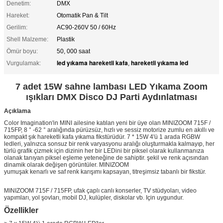
Denetim:
DMX
Hareket:
Otomatik Pan & Tilt
Gerilim:
AC90-260V 50 / 60Hz
Shell Malzeme:
Plastik
Ömür boyu:
50, 000 saat
led yıkama hareketli kafa
hareketli yıkama led
Vurgulamak:
,
7 adet 15W sahne lambası LED Yıkama Zoom
ışıkları DMX Disco DJ Parti Aydınlatması
Açıklama
Color Imagination'in MINI ailesine katılan yeni bir üye olan MINIZOOM 715F /
715FP, 8 ° -62 ° aralığında pürüzsüz, hızlı ve sessiz motorize zumlu en akıllı ve
kompakt şık hareketli kafa yıkama fikstürüdür. 7 * 15W 4'ü 1 arada RGBW
ledleri, yalnızca sonsuz bir renk varyasyonu aralığı oluşturmakla kalmayıp, her
türlü grafik çizmek için dizinin her bir LEDini bir piksel olarak kullanmanıza
olanak tanıyan piksel eşleme yeteneğine de sahiptir. şekil ve renk açısından
dinamik olarak değişen görüntüler. MINIZOOM
yumuşak kenarlı ve saf renk karışımı kapsayan, titreşimsiz tabanlı bir fikstür.
MINIZOOM 715F / 715FP, ufak çaplı canlı konserler, TV stüdyoları, video
yapımları, yol şovları, mobil DJ, kulüpler, diskolar vb. Için uygundur.
Özellikler