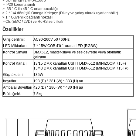
> DB rating@1M=54.18dB
> IP20 koruma sınıfı
> -35 ° C ila 45 ° C ortam sıcaklığı
> 2 * 1/4 dönüşlü Omega Kelepçe (Dikey ve yatay olarak uyarlanabilir)
> 1 * Güvenlik bağlantı noktası
> CE (EMC / LVD) ve RoHS sertifikalı
Özellikler
Giriş gerilimi:
AC90-260V 50 / 60Hz
LED Miktarları
7 * 15W COB 4'ü 1 arada LED (RGBW)
Kontrol Sinyali
DMX512, master-slave ve ses devrede veya otomatik
çalışma
Kontrol Kanalı
13/15 DMX kanalları USITT DMX-512 (MINIZOOM 715F)
13/43 DMX kanalları USITT DMX-512 (MINIZOOM 715FP)
Güç tüketimi
135W
boyutlar
193 (D) * 281 (W) * 333 (H) aa
Ambalaj Boyutları
420 (D) * 280 (W) * 430 (H) aa
Brüt ağırlık
7.5kg