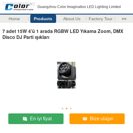
Guangzhou Color Imagination LED Lighting Limited
Home
Products
About Us
Factory Tour
>>
7 adet 15W 4'ü 1 arada RGBW LED Yıkama Zoom, DMX
Disco DJ Parti ışıkları
En iyi fiyat
Bize ulaşın