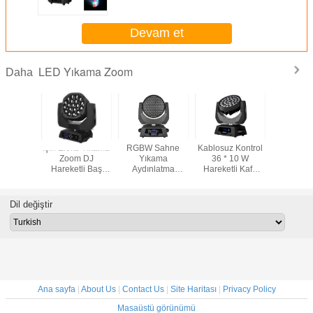
Devam et
LED Yıkama Zoom
Daha
m Renkli
Işın Efekti Yıkama
RGBW Sahne
Kablosuz Kontrol
Uzun Ömü
ıkama
Zoom DJ
Yıkama
36 * 10 W
Hareketli
 PS 15W
Hareketli Baş
Aydınlatma
Hareketli Kafa
Sahne Iş
Kontrol
Aydınlatma
Karartma LED
LED Yıkama
Zoom Et
/ Stüdyo
Kullanımında
Zum Taşıyıcı
Zoom DJ KTV Bar
DMX512 
in
Gösteriyor
Kafalar Master /
Döner Sahne Işık
içi
Dil değiştir
Slave DMX 512
Ana sayfa
|
About Us
|
Contact Us
|
Site Haritası
|
Privacy Policy
Masaüstü görünümü