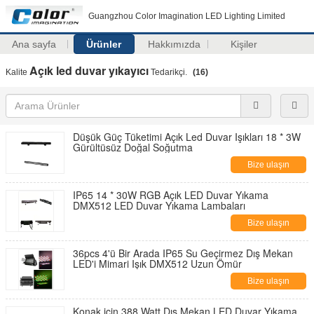
Guangzhou Color Imagination LED Lighting Limited
Ana sayfa
Ürünler
Hakkımızda
Kişiler
Açık led duvar yıkayıcı
Kalite
Tedarikçi.
(16)
Düşük Güç Tüketimi Açık Led Duvar Işıkları 18 * 3W
Gürültüsüz Doğal Soğutma
Bize ulaşın
IP65 14 * 30W RGB Açık LED Duvar Yıkama
DMX512 LED Duvar Yıkama Lambaları
Bize ulaşın
36pcs 4'ü Bir Arada IP65 Su Geçirmez Dış Mekan
LED'i Mimari Işık DMX512 Uzun Ömür
Bize ulaşın
Konak için 388 Watt Dış Mekan LED Duvar Yıkama