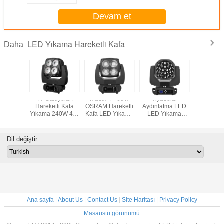
Devam et
LED Yıkama Hareketli Kafa
Daha
 4 - In -
TV Stüdyoları
Matrix 4 * 60W
Tiyatrolar
Sonsuz PAN
 Mini
Hareketli Kafa
OSRAM Hareketli
Aydınlatma LED
Hareket
areketli
Yıkama 240W 4 In
Kafa LED Yıkama
LED Yıkama
Yüksek Işı
 Sahne
1 LED Sahne
Profesyonel
Hareketli Kafa
LED Yı
atması
Aydınlatması
Sahne
Yüksek Çıkış
Taşıyıcı 
 / TV
Video
Aydınlatması
Düğün için
251
Dil değiştir
arı için
Prodüksiyonları
Siyah Konut
için
Ana sayfa
|
About Us
|
Contact Us
|
Site Haritası
|
Privacy Policy
Masaüstü görünümü