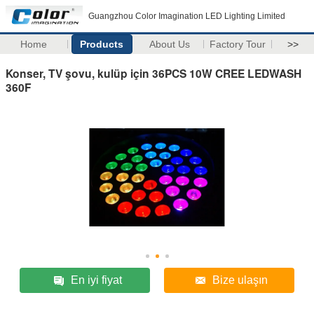
Guangzhou Color Imagination LED Lighting Limited
Home
Products
About Us
Factory Tour
>>
Konser, TV şovu, kulüp için 36PCS 10W CREE LEDWASH
360F
En iyi fiyat
Bize ulaşın