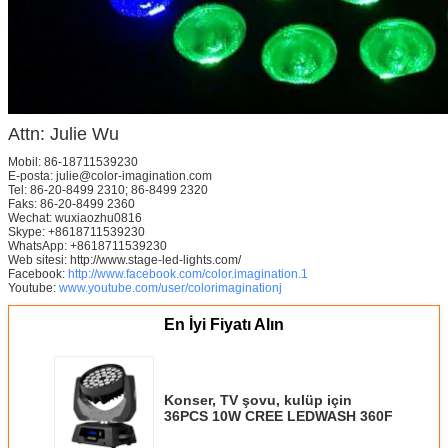
Attn: Julie Wu
Mobil: 86-18711539230
E-posta: julie@color-imagination.com
Tel: 86-20-8499 2310; 86-8499 2320
Faks: 86-20-8499 2360
Wechat: wuxiaozhu0816
Skype: +8618711539230
WhatsApp:
+8618711539230
Web sitesi: http://www.stage-led-lights.com/
Facebook:
http://www.facebook.com/color.imagination.1
Youtube:
www.youtube.com/user/colorimaginationj
En İyi Fiyatı Alın
Konser, TV şovu, kulüp için
36PCS 10W CREE LEDWASH 360F