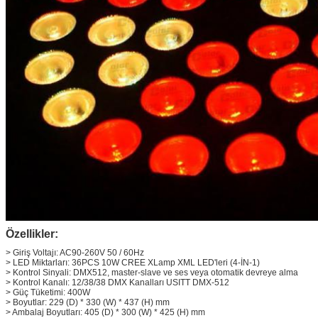
Özellikler:
> Giriş Voltajı: AC90-260V 50 / 60Hz
> LED Miktarları: 36PCS 10W CREE XLamp XML LED'leri (4-İN-1)
> Kontrol Sinyali: DMX512, master-slave ve ses veya otomatik devreye alma
> Kontrol Kanalı: 12/38/38 DMX Kanalları USITT DMX-512
> Güç Tüketimi: 400W
> Boyutlar: 229 (D) * 330 (W) * 437 (H) mm
> Ambalaj Boyutları: 405 (D) * 300 (W) * 425 (H) mm