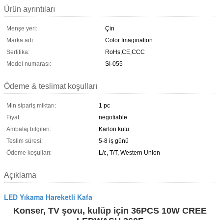
Ürün ayrıntıları
Menşe yeri:
Çin
Marka adı:
Color Imagination
Sertifika:
RoHs,CE,CCC
Model numarası:
SI-055
Ödeme & teslimat koşulları
Min sipariş miktarı:
1 pc
Fiyat:
negotiable
Ambalaj bilgileri:
Karton kutu
Teslim süresi:
5-8 iş günü
Ödeme koşulları:
L/c, T/T, Western Union
Açıklama
LED Yıkama Hareketli Kafa
Konser, TV şovu, kulüp için 36PCS 10W CREE