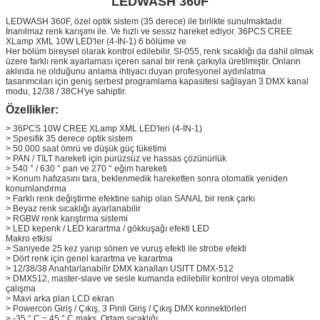
LEDWASH 360F
LEDWASH 360F, özel optik sistem (35 derece) ile birlikte sunulmaktadır.
İnanılmaz renk karışımı ile. Ve hızlı ve sessiz hareket ediyor. 36PCS CREE
XLamp XML 10W LED'ler (4-İN-1) 6 bölüme ve
Her bölüm bireysel olarak kontrol edilebilir. SI-055, renk sıcaklığı da dahil olmak
üzere farklı renk ayarlaması içeren sanal bir renk çarkıyla üretilmiştir. Onların
aklında ne olduğunu anlama ihtiyacı duyan profesyonel aydınlatma
tasarımcıları için geniş serbest programlama kapasitesi sağlayan 3 DMX kanal
modu, 12/38 / 38CH'ye sahiptir.
Özellikler:
> 36PCS 10W CREE XLamp XML LED'leri (4-İN-1)
> Spesifik 35 derece optik sistem
> 50.000 saat ömrü ve düşük güç tüketimi
> PAN / TILT hareketi için pürüzsüz ve hassas çözünürlük
> 540 ° / 630 ° pan ve 270 ° eğim hareketi
> Konum hafızasını tara, beklenmedik hareketten sonra otomatik yeniden
konumlandırma
> Farklı renk değiştirme efektine sahip olan SANAL bir renk çarkı
> Beyaz renk sıcaklığı ayarlanabilir
> RGBW renk karıştırma sistemi
> LED kepenk / LED karartma / gökkuşağı efekti LED
Makro etkisi
> Saniyede 25 kez yanıp sönen ve vuruş efekti ile strobe efekti
> Dört renk için genel karartma ve karartma
> 12/38/38 Anahtarlanabilir DMX kanalları USITT DMX-512
> DMX512, master-slave ve sesle kumanda edilebilir kontrol veya otomatik
çalışma
> Mavi arka plan LCD ekran
> Powercon Giriş / Çıkış, 3 Pinli Giriş / Çıkış DMX konnektörleri
> -35 ° C ~ 45 ° C maks. Ortam sıcaklığı