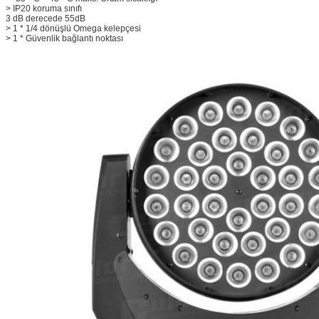
> IP20 koruma sınıfı
3 dB derecede 55dB
> 1 * 1/4 dönüşlü Omega kelepçesi
> 1 * Güvenlik bağlantı noktası